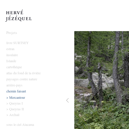
Hervé Jézéquel
Projets
livre SURTSEY
estran
insulaire
Islande
cartothèque
atlas du fond de la rivière
paysages contre nature
arrière-pays
chemin faisant
> Mercantour
> Queyras I
> Queyras II
> Archail
sous le ciel Atacama