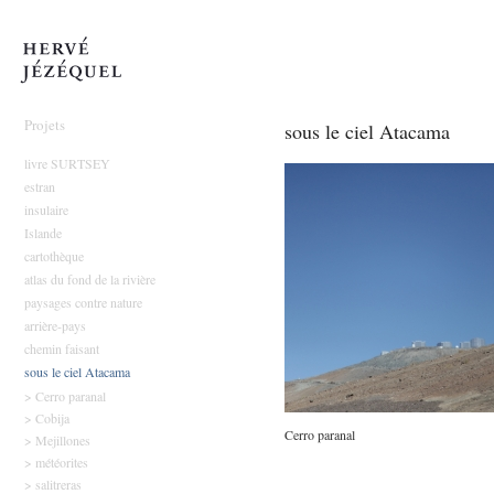
Hervé Jézéquel
Projets
sous le ciel Atacama
livre SURTSEY
estran
insulaire
Islande
cartothèque
atlas du fond de la rivière
paysages contre nature
arrière-pays
chemin faisant
sous le ciel Atacama
> Cerro paranal
> Cobija
Cerro paranal
> Mejillones
> météorites
> salitreras