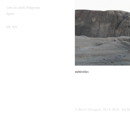
sous les pieds Patagonia
lignes
FR
EN
météorites
© Hervé Jézéquel, 2018-2024. All R