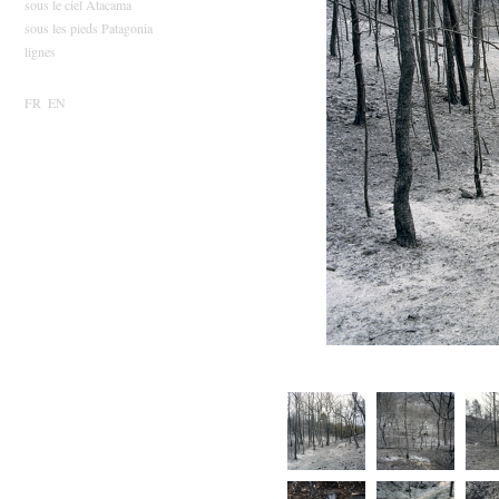
sous le ciel Atacama
sous les pieds Patagonia
lignes
FR
EN