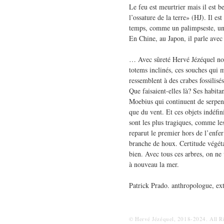
Le feu est meurtrier mais il est 
l’ossature de la terre» (HJ). Il es
temps, comme un palimpseste, une
En Chine, au Japon, il parle avec 
… Avec sûreté Hervé Jézéquel nous
totems inclinés, ces souches qui m
ressemblent à des crabes fossilisé
Que faisaient-elles là? Ses habita
Moebius qui continuent de serpen
que du vent. Et ces objets indéfi
sont les plus tragiques, comme le
reparut le premier hors de l’enfe
branche de houx. Certitude végét
bien. Avec tous ces arbres, on ne 
à nouveau la mer.
Patrick Prado. anthropologue, ext
© Hervé Jézéquel, 2018-2024. All R