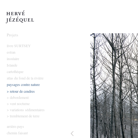
Hervé Jézéquel
Projets
livre SURTSEY
estran
insulaire
Islande
cartothèque
atlas du fond de la rivière
paysages contre nature
> retour de cendres
> debordement
> vent nocturne
> variations sédimentaires
> tremblement de terre
arrière-pays
chemin faisant