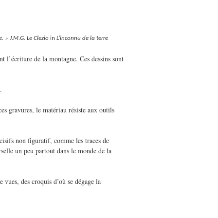
. » J.M.G.
Le Clezio
in
L’inconnu de la terre
ment l’écriture de la montagne. Ces dessins sont
.
es gravures, le matériau résiste aux outils
ncisifs non figuratif, comme les traces de
erselle un peu partout dans le monde de la
de vues, des croquis d’où se dégage la