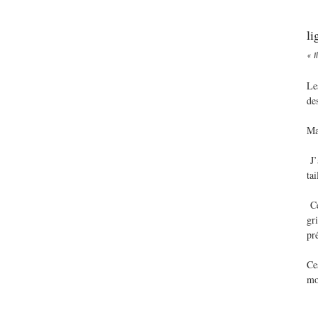
li
« 
Le
de
Ma
J’
ta
Ce
gr
pré
Ce
mo