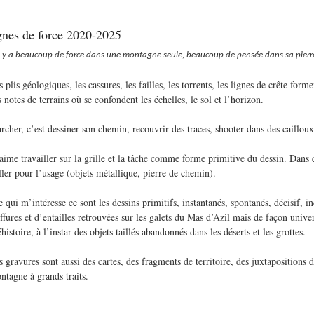
gnes de force 2020-2025
Il y a beaucoup de force
dans une montagne seule,
beaucoup de pensée dans sa pierre
s plis géologiques, les cassures, les failles, les torrents, les lignes de crête for
s notes de terrains où se confondent les échelles, le sol et l’horizon.
rcher, c’est dessiner son chemin, recouvrir des traces, shooter dans des cailloux
aime travailler sur la grille et la tâche comme forme primitive du dessin. Dans c
iller pour l’usage (objets métallique, pierre de chemin).
 qui m’intéresse ce sont les dessins primitifs, instantanés, spontanés, décisif, i
iffures et d’entailles retrouvées sur les galets du Mas d’Azil mais de façon univ
histoire, à l’instar des objets taillés abandonnés dans les déserts et les grottes.
s gravures sont aussi des cartes, des fragments de territoire, des juxtapositions 
ntagne à grands traits.