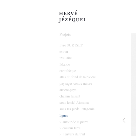
Hervé Jézéque
Projets
livre SURTSEY
estran
insulaire
Islande
cartothèque
atlas du fond de la rivière
paysages contre nature
arrière-pays
chemin faisant
sous le ciel Atacama
sous les pieds Patagonia
lignes
> autour de la pierre
> couleur terre
> l’envers du trait