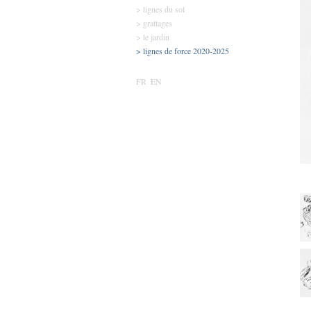
> lignes du sol
> grattages
> le jardin
> lignes de force 2020-2025
FR
EN