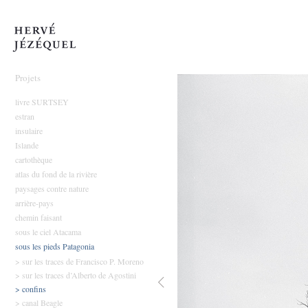
Hervé Jézéquel
Projets
livre SURTSEY
estran
insulaire
Islande
cartothèque
atlas du fond de la rivière
paysages contre nature
arrière-pays
chemin faisant
sous le ciel Atacama
sous les pieds Patagonia
> sur les traces de Francisco P. Moreno
> sur les traces d’Alberto de Agostini
> confins
> canal Beagle